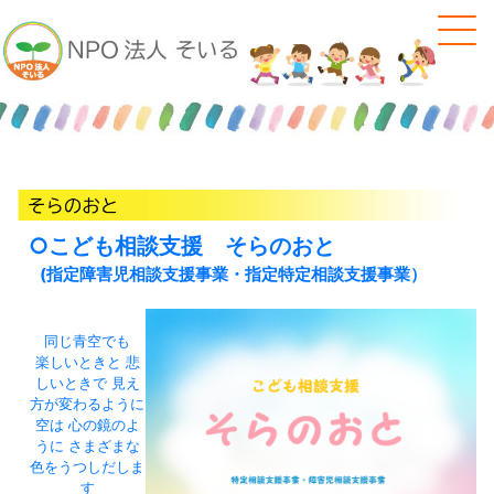
○こども相談支援 そらのおと
(指定障害児相談支援事業・指定特定相談支援事業）
同じ青空でも
楽しいときと 悲
しいときで 見え
方が変わるように
空は 心の鏡のよ
うに さまざまな
色をうつしだしま
す